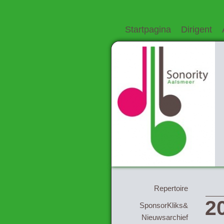
Startpagina
Dirigent
Repertoire
2
SponsorKliks&
Nieuwsarchief