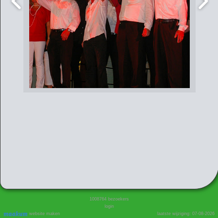
1008764
bezoekers
login
website maken
laatste wijziging: 07-08-2026